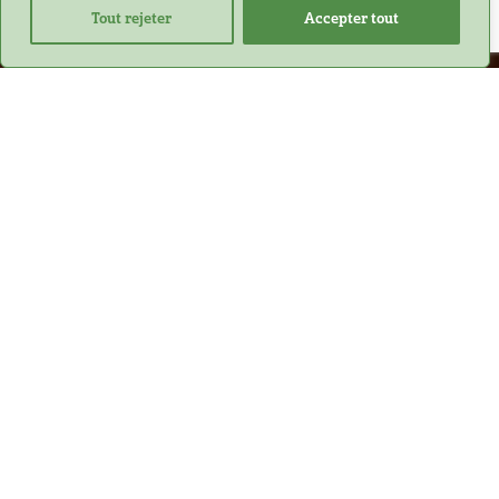
Tout rejeter
Accepter tout
J'EN PROFITE
NOS PRODUITS
Nous sommes fiers de vous proposer
une gamme de produits d'exception,
élaborés avec passion et savoir‑faire.